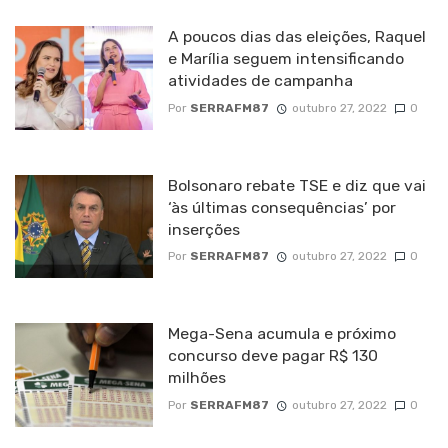
A poucos dias das eleições, Raquel
e Marília seguem intensificando
atividades de campanha
Por
SERRAFM87
outubro 27, 2022
0
Bolsonaro rebate TSE e diz que vai
‘às últimas consequências’ por
inserções
Por
SERRAFM87
outubro 27, 2022
0
Mega-Sena acumula e próximo
concurso deve pagar R$ 130
milhões
Por
SERRAFM87
outubro 27, 2022
0