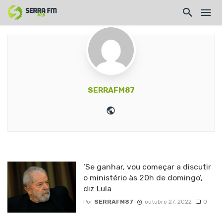
SERRAFM87
Website
‘Se ganhar, vou começar a discutir
o ministério às 20h de domingo’,
diz Lula
Por
SERRAFM87
outubro 27, 2022
0