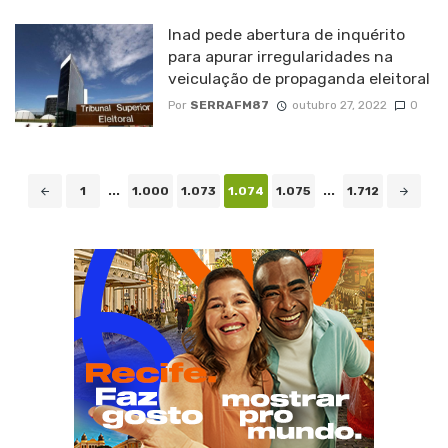
Inad pede abertura de inquérito
para apurar irregularidades na
veiculação de propaganda eleitoral
Por
SERRAFM87
outubro 27, 2022
0
Navegação
1
...
1.000
1.073
1.074
1.075
...
1.712
de
posts