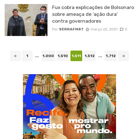
Fux cobra explicações de Bolsonaro
sobre ameaça de ‘ação dura’
contra governadores
Por
SERRAFM87
março 22, 2021
0
Navegação
1
...
1.000
1.510
1.511
1.512
...
1.712
de
posts