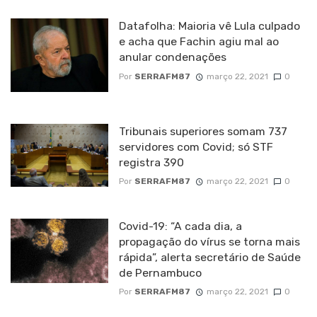
Datafolha: Maioria vê Lula culpado
e acha que Fachin agiu mal ao
anular condenações
Por
SERRAFM87
março 22, 2021
0
Tribunais superiores somam 737
servidores com Covid; só STF
registra 390
Por
SERRAFM87
março 22, 2021
0
Covid-19: “A cada dia, a
propagação do vírus se torna mais
rápida”, alerta secretário de Saúde
de Pernambuco
Por
SERRAFM87
março 22, 2021
0