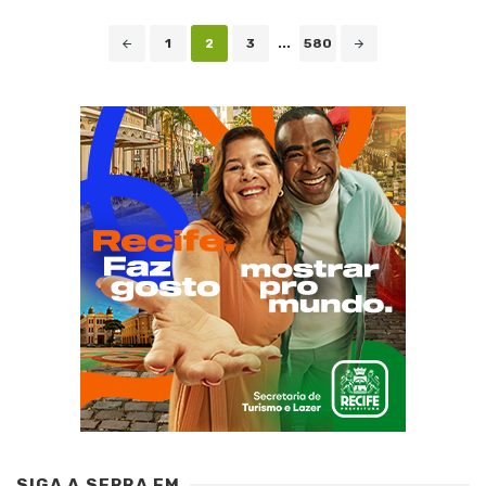
Navegação
1
2
3
...
580
de
posts
SIGA A SERRA FM