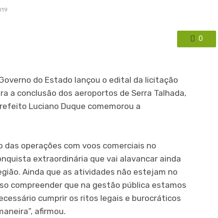
019
0
Governo do Estado lançou o edital da licitação
ra a conclusão dos aeroportos de Serra Talhada,
prefeito Luciano Duque comemorou a
o das operações com voos comerciais no
quista extraordinária que vai alavancar ainda
gião. Ainda que as atividades não estejam no
iso compreender que na gestão pública estamos
cessário cumprir os ritos legais e burocráticos
aneira”, afirmou.