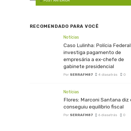
POST ANTERIOR
RECOMENDADO PARA VOCÊ
Notícias
Caso Lulinha: Polícia Federal
investiga pagamento de
empresária a ex-chefe de
gabinete presidencial
Por
SERRAFM87
4 diasatrás
0
Notícias
Flores: Marconi Santana diz
conseguiu equilíbrio fiscal
Por
SERRAFM87
6 diasatrás
0