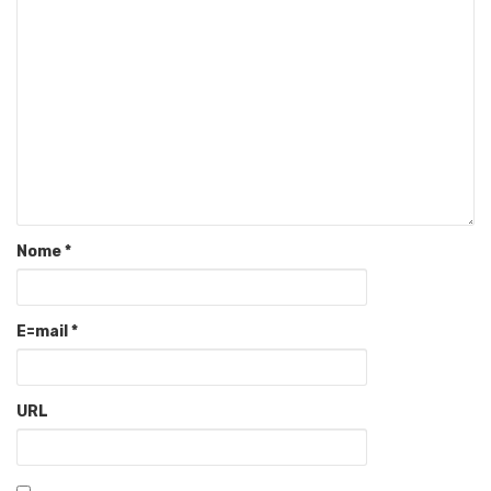
Nome
*
E=mail
*
URL