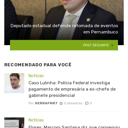
Deputado estadual defende retomada de eventos
em Pernambuco
POST SEGUINTE
RECOMENDADO PARA VOCÊ
Notícias
Caso Lulinha: Polícia Federal investiga
pagamento de empresária a ex-chefe de
gabinete presidencial
Por
SERRAFM87
2 diasatrás
0
Notícias
Flores: Marconi Santana diz que conseguiu