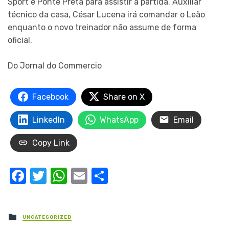
Sport e Ponte Preta para assistir à partida. Auxiliar
técnico da casa, César Lucena irá comandar o Leão
enquanto o novo treinador não assume de forma
oficial.
Do Jornal do Commercio
Facebook
Share on X
LinkedIn
WhatsApp
Email
Copy Link
Facebook
Twitter
WhatsApp
Email
Share
Posted
UNCATEGORIZED
in