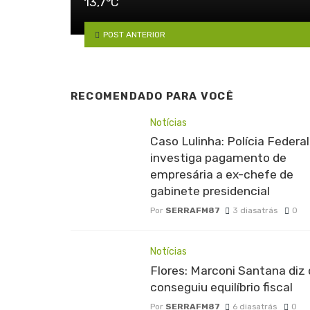
13,7°C
POST ANTERIOR
RECOMENDADO PARA VOCÊ
Notícias
Caso Lulinha: Polícia Federal
investiga pagamento de
empresária a ex-chefe de
gabinete presidencial
Por
SERRAFM87
3 diasatrás
0
Notícias
Flores: Marconi Santana diz
conseguiu equilíbrio fiscal
Por
SERRAFM87
6 diasatrás
0