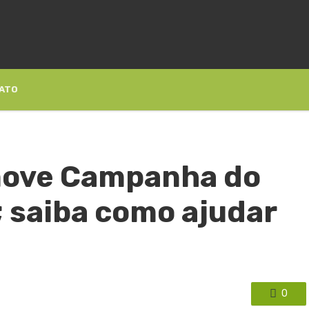
ATO
move Campanha do
 saiba como ajudar
0