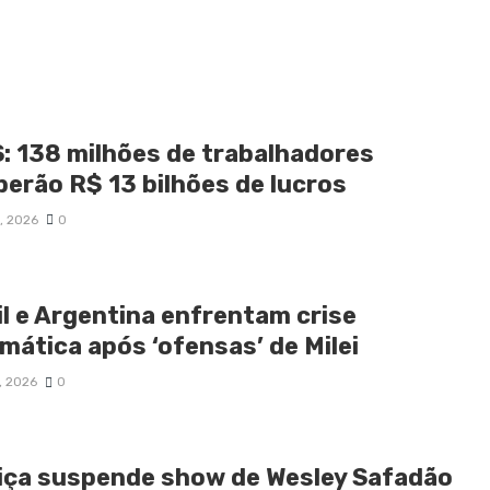
: 138 milhões de trabalhadores
berão R$ 13 bilhões de lucros
8, 2026
0
il e Argentina enfrentam crise
mática após ‘ofensas’ de Milei
6, 2026
0
iça suspende show de Wesley Safadão