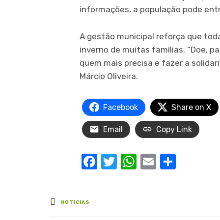
informações, a população pode ent
A gestão municipal reforça que tod
inverno de muitas famílias. “Doe, p
quem mais precisa e fazer a solidar
Márcio Oliveira.
Facebook
Share on X
Email
Copy Link
Facebook
Twitter
WhatsApp
Email
Share
Posted
NOTÍCIAS
in