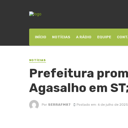
INÍCIO
NOTÍCIAS
A RÁDIO
EQUIPE
CONT
NOTÍCIAS
Prefeitura pro
Agasalho em ST;
Por
SERRAFM87
Postado em: 6 de julho de 2025