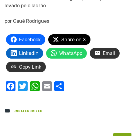
levado pelo ladrão.
por Cauê Rodrigues
Facebook
Share on X
LinkedIn
WhatsApp
Email
Copy Link
Facebook
Twitter
WhatsApp
Email
Share
Posted
UNCATEGORIZED
in