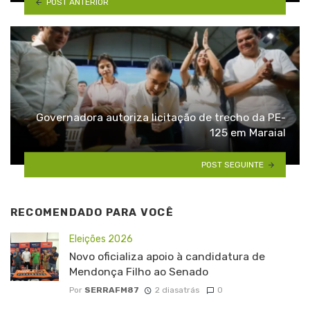
POST ANTERIOR
Governadora autoriza licitação de trecho da PE-
125 em Maraial
POST SEGUINTE
RECOMENDADO PARA VOCÊ
Eleições 2026
Novo oficializa apoio à candidatura de
Mendonça Filho ao Senado
Por
SERRAFM87
2 diasatrás
0