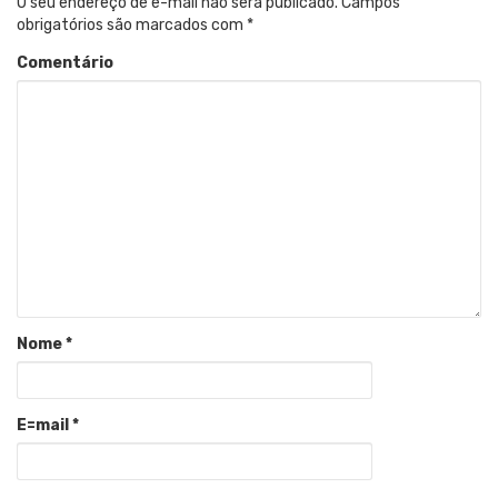
O seu endereço de e-mail não será publicado.
Campos
obrigatórios são marcados com
*
Comentário
Nome
*
E=mail
*