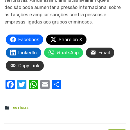
terroristas. Ainda assim, analistas avaliam que a
decisão pode aumentar a pressão internacional sobre
as facções e ampliar sanções contra pessoas e
empresas ligadas aos grupos criminosos.
Facebook
Share on X
LinkedIn
WhatsApp
Email
Copy Link
Facebook
Twitter
WhatsApp
Email
Share
Posted
NOTÍCIAS
in