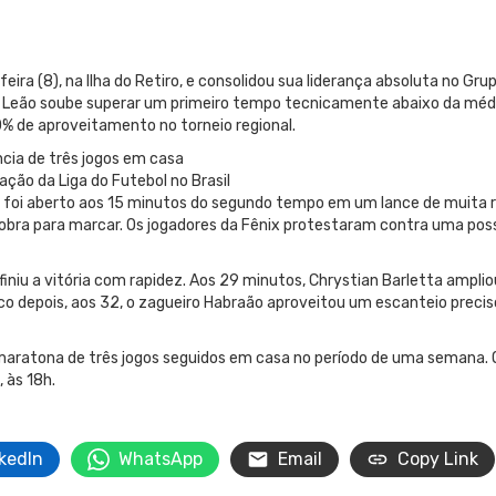
feira (8), na Ilha do Retiro, e consolidou sua liderança absoluta no G
o Leão soube superar um primeiro tempo tecnicamente abaixo da média 
% de aproveitamento no torneio regional.
ncia de três jogos em casa
ação da Liga do Futebol no Brasil
r foi aberto aos 15 minutos do segundo tempo em um lance de muita r
 sobra para marcar. Os jogadores da Fênix protestaram contra uma possí
niu a vitória com rapidez. Aos 29 minutos, Chrystian Barletta ampli
uco depois, aos 32, o zagueiro Habraão aproveitou um escanteio preci
 maratona de três jogos seguidos em casa no período de uma semana. 
, às 18h.
kedIn
WhatsApp
Email
Copy Link