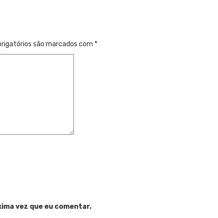
rigatórios são marcados com
*
xima vez que eu comentar.