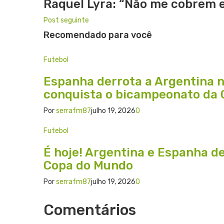
Raquel Lyra: “Não me cobrem e
Post seguinte
Recomendado para você
Futebol
Espanha derrota a Argentina 
conquista o bicampeonato da
Por
serrafm87
julho 19, 2026
0
Futebol
É hoje! Argentina e Espanha de
Copa do Mundo
Por
serrafm87
julho 19, 2026
0
Comentários