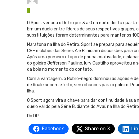
0
O Sport venceu o Retrô por 3 a 0 na noite desta quarta-
Em um duelo entre líderes de seus respectivos grupos, 
substituições foram determinantes para manter os 100
Maratona na Ilha do Retiro: Sport se prepara para sequê
CBF e clubes das Séries A e B iniciam discussões para cri
Após uma primeira etapa de pouca criatividade, o placa
do goleiro Jefferson Paulino, Iury Castilho aproveitou a
da bola no momento do contato.
Com a vantagem, o Rubro-negro dominou as ações e defi
de finalizar com efeito, sem chances para o goleiro. Po
Ilha.
O Sport agora vira a chave para dar continuidade à sua
duelo válido pela Série B, diante do Avaí, na Ilha do Retiro
Do DP
Facebook
Share on X
Lin