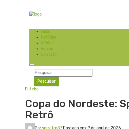
Início
Notícias
A Rádio
Equipe
Contato
Pesquisar
Futebol
Copa do Nordeste: S
Retrô
Por
serrafm87
Postado em: 9 de abril de 2026