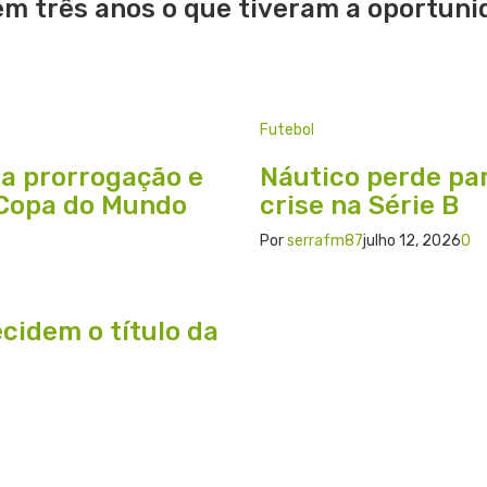
m três anos o que tiveram a oportunid
Futebol
na prorrogação e
Náutico perde par
 Copa do Mundo
crise na Série B
Por
serrafm87
julho 12, 2026
0
cidem o título da