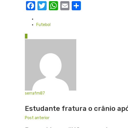
Facebook
Twitter
WhatsApp
Email
Share
Posted
in
Futebol
0
serrafm87
Website
Estudante fratura o crânio ap
Post anterior