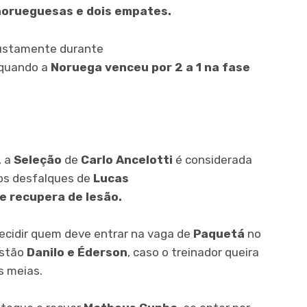
 norueguesas e dois empates.
ustamente durante
quando a
Noruega venceu por 2 a 1 na fase
, a
Seleção
de
Carlo Ancelotti
é considerada
os desfalques de
Lucas
e recupera de lesão.
ecidir quem deve entrar na vaga de
Paquetá
no
estão
Danilo e Éderson
, caso o treinador queira
s meias.