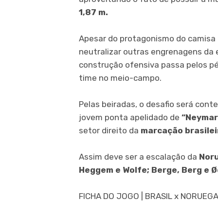
1,87 m.
Apesar do protagonismo do camisa 9,
neutralizar outras engrenagens da e
construção ofensiva passa pelos p
time no meio-campo.
Pelas beiradas, o desafio será conte
jovem ponta apelidado de
“Neymar
setor direito da
marcação brasilei
Assim deve ser a escalação da
Noru
Heggem e Wolfe; Berge, Berg e Ø
FICHA DO JOGO | BRASIL x NORUEG