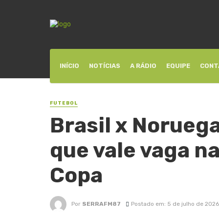
INÍCIO
NOTÍCIAS
A RÁDIO
EQUIPE
CONT
FUTEBOL
Brasil x Noruega
que vale vaga na
Copa
Por
SERRAFM87
Postado em: 5 de julho de 2026