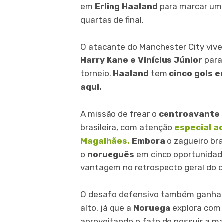
em
Erling Haaland
para marcar um 
quartas de final.
O atacante do Manchester City vive
Harry Kane e Vinícius Júnior
para
torneio.
Haaland
tem
cinco gols 
aqui.
A missão de frear o
centroavante
brasileira, com atenção
especial ao
Magalhães.
Embora
o zagueiro bra
o
norueguês
em cinco oportunida
vantagem no retrospecto geral do 
O desafio defensivo também ganha u
alto, já que a
Noruega
explora com 
aproveitando o fato de possuir a m