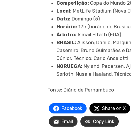
Competição:
Copa do Mundo 202
Local:
MetLife Stadium (Nova J
Data:
Domingo (5)
Horário:
17h (horário de Brasília
Árbitro:
Ismail Elfath (EUA)
BRASIL:
Alisson; Danilo, Marqui
Casemiro, Bruno Guimarães e Da
Júnior. Técnico: Carlo Ancelotti;
NORUEGA:
Nyland; Pedersen, Aj
Sørloth, Nusa e Haaland. Técnic
Fonte: Diário de Pernambuco
Facebook
Share on X
Email
Copy Link