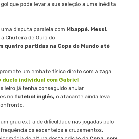
gol que pode levar a sua seleção a uma inédita
 uma disputa paralela com
Mbappé, Messi,
 a Chuteira de Ouro do
em quatro partidas na Copa do Mundo até
promete um embate físico direto com a zaga
 duelo individual com Gabriel
sileiro já tenha conseguido anular
des no
futebol inglês,
o atacante ainda leva
confronto.
m grau extra de dificuldade nas jogadas pelo
frequência os escanteios e cruzamentos,
aior média de altura desta edição da
Copa, com