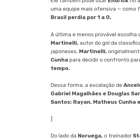
Ele também pode usar
Endrick
no a
uma equipe mais ofensiva — como f
Brasil perdia por 1 a 0.
A última e menos provável escolha
Martinelli,
autor do gol da classific
japoneses.
Martinelli,
originalment
Cunha
para decidir o confronto par
tempo.
Dessa forma, a escalação de
Ancel
Gabriel Magalhães e Douglas Sa
Santos; Rayan, Matheus Cunha e 
]
Do lado da
Noruega,
o treinador
St