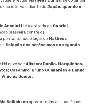
taque e recuar
Matheus Cunha,
se optar por
ez no intervalo diante do
Japão, quando o
 de
Ancelotti
é a entrada de
Gabriel
ação brasileira contra os
e ponta, tomou o lugar de
Matheus
a a
Seleção nos acréscimos do segundo
otti
deve ser:
Alisson; Danilo, Marquinhos,
ntos; Casemiro, Bruno Guimarães e Danilo
Vinícius Júnior.
åle Solbakken
aposta todas as suas fichas